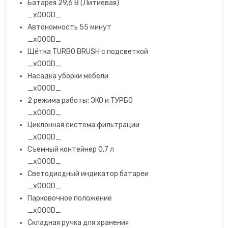
Батарея 29,6 В (Литиевая)
_x000D_
Открывалки
Автономность 55 минут
_x000D_
Пеновзбиватели
Щётка TURBO BRUSH с подсветкой
_x000D_
Перколяторы
Насадка уборки мебели
_x000D_
Пицца мейкер
2 режима работы: ЭКО и ТУРБО
_x000D_
Плитки
Циклонная система фильтрации
_x000D_
Пончик-мейкеры
Съемный контейнер 0,7 л
_x000D_
Пуровер
Светодиодный индикатор батареи
_x000D_
Раклетницы
Парковочное положение
_x000D_
Рисоварки, пароварки
Складная ручка для хранения