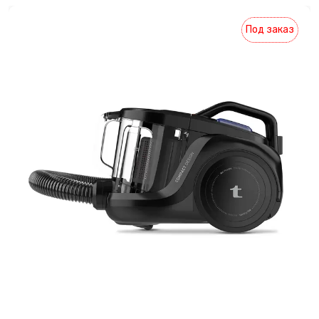
Точилки для ножей электрические
Под заказ
Фритюрницы
Хлебопечки
Чайный автомат
Шоколадные фонтаны
Электрогриль
Электрочайники
Яйцеварки