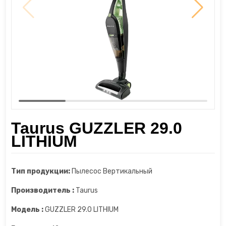
Шкаф для сухого вызревания мяса
Диспенсеры
Пароочистители
Шкафы для сигар
Измельчители
Пылесосы
Йогуртницы
Увлажнители воздуха
Камерные вакууматоры
Утюги и отпариватели
Кофеварки
Фены
Taurus GUZZLER 29.0
LITHIUM
Кофемашины
Кофемолки
Тип продукции:
Пылесос Вертикальный
Кухонные весы
Производитель :
Taurus
Модель :
GUZZLER 29.0 LITHIUM
Кухонные комбайны