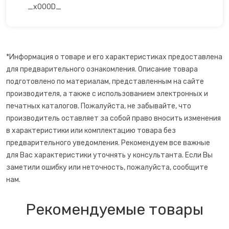
_x000D_
Сахарная вата
Слайсеры для нарезки
*Информация о товаре и его характеристиках предоставлена
Соковарка
для предварительного ознакомления. Описание товара
подготовлено по материалам, представленным на сайте
Соковыжималки
производителя, а также с использованием электронных и
печатных каталогов. Пожалуйста, не забывайте, что
производитель оставляет за собой право вносить изменения
Су-вид
в характеристики или комплектацию товара без
предварительного уведомления. Рекомендуем все важные
Сушилки для фруктов
для Вас характеристики уточнять у консультанта. Если Вы
заметили ошибку или неточность, пожалуйста, сообщите
Сэндвичницы
нам.
Термопоты
Рекомендуемые товары
Тостеры