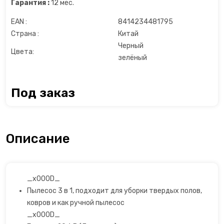
Гарантия :
12 мес.
Льдогенераторы
EAN :
8414234481795
Страна :
Китай
Маслопресс
Черный
Цвета:
зелёный
Микроволновые печи
Миксеры
Под заказ
Мороженицы
Описание
Мультиварки
Мультиварки
_x000D_
Мясорубки
Пылесос 3 в 1, подходит для уборки твердых полов,
ковров и как ручной пылесос
Настольные плиты
_x000D_