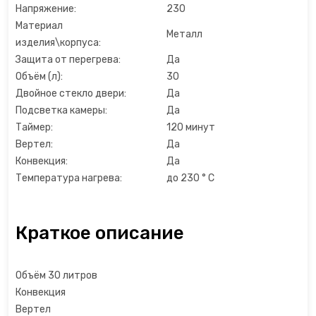
Напряжение:
230
Льдогенераторы
Материал
Металл
изделия\корпуса:
Маслопресс
Защита от перегрева:
Да
Объём (л):
30
Микроволновые печи
Двойное стекло двери:
Да
Подсветка камеры:
Да
Миксеры
Таймер:
120 минут
Вертел:
Да
Конвекция:
Да
Мороженицы
Температура нагрева:
до 230 ° C
Мультиварки
Краткое описание
Мультиварки
Мясорубки
Объём 30 литров
Конвекция
Настольные плиты
Вертел