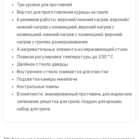
Три уровня для противней
Сахарная вата
Вертел для приготовления курицы на гриле
6 режимов работы: верхний/нижний нагрев, верхний/
Слайсеры для нарезки
нижний нагрев с конвекцией, верхний нагрев с
конвекцией, нижний нагрев с конвекцией, верхний
Соковарка
нагрев с грилем, размораживание
4 нагревательных элемента из нержавеющей стали
Соковыжималки
Плавная регулировка температуры до 230 ° C
Двойное стекло дверцы
Внутреннее стекло снимается для очистки
Су-вид
Подсветка камеры минипечи
Контрольные лампы
Сушилки для фруктов
В комплекте: эмалированный противень для жарки или
запекания, решетка для гриля, поддон для крошек,
Сэндвичницы
набор для гриля.
Термопоты
Тостеры