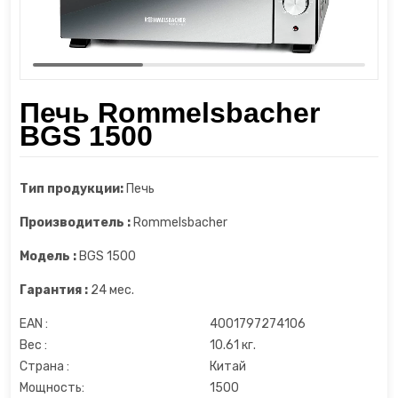
Шкаф для сухого вызревания мяса
Диспенсеры
Пароочистители
Шкафы для сигар
Измельчители
Пылесосы
Печь Rommelsbacher
Йогуртницы
Увлажнители воздуха
BGS 1500
Камерные вакууматоры
Утюги и отпариватели
Тип продукции:
Печь
Кофеварки
Фены
Производитель :
Rommelsbacher
Кофемашины
Модель :
BGS 1500
Гарантия :
24 мес.
Кофемолки
EAN :
4001797274106
Кухонные весы
Вес :
10.61 кг.
Страна :
Китай
Кухонные комбайны
Мощность:
1500