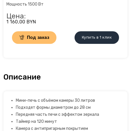
Мощность 1500 Вт
Открывалки
Цена:
1 160,00 BYN
Пеновзбиватели
Под заказ
Купить в 1 клик
Перколяторы
Пицца мейкер
Плитки
Описание
Пончик-мейкеры
Пуровер
Мини-печь с объёмом камеры 30 литров
Подходят формы диаметром до 28 см
Раклетницы
Передняя часть печи с эффектом зеркала
Таймер на 120 минут
Рисоварки, пароварки
Камера с антипригарным покрытием