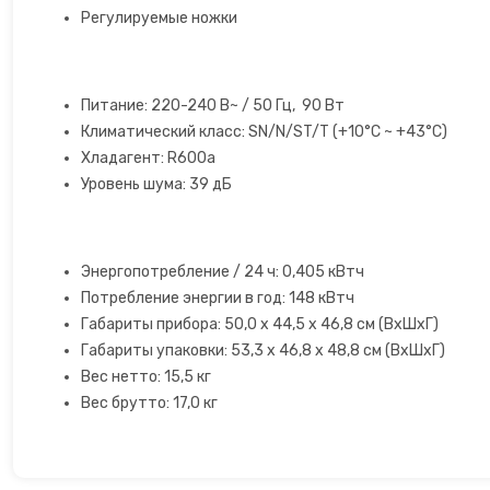
Регулируемые ножки
Открывалки
Пеновзбиватели
Питание: 220-240 В~ / 50 Гц, 90 Вт
Климатический класс: SN/N/ST/T (+10°C ~ +43°C)
Перколяторы
Хладагент: R600a
Уровень шума: 39 дБ
Пицца мейкер
Плитки
Энергопотребление / 24 ч: 0,405 кВтч
Потребление энергии в год: 148 кВтч
Пончик-мейкеры
Габариты прибора: 50,0 х 44,5 х 46,8 см (ВхШхГ)
Габариты упаковки: 53,3 х 46,8 х 48,8 см (ВхШхГ)
Пуровер
Вес нетто: 15,5 кг
Вес брутто: 17,0 кг
Раклетницы
Рисоварки, пароварки