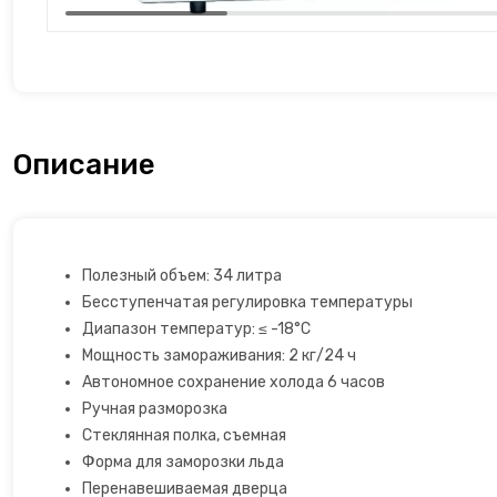
Льдогенераторы
Маслопресс
Микроволновые печи
Описание
Миксеры
Мороженицы
Полезный объем: 34 литра
Бесступенчатая регулировка температуры
Мультиварки
Диапазон температур: ≤ -18°C
Мощность замораживания: 2 кг/24 ч
Мультиварки
Автономное сохранение холода 6 часов
Ручная разморозка
Мясорубки
Стеклянная полка, съемная
Форма для заморозки льда
Настольные плиты
Перенавешиваемая дверца