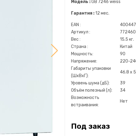
Модель :
GB 7246 weiss
Гарантия :
12 мес.
EAN :
400447
Артикул :
772460
Вес :
15.5 кг.
Страна :
Китай
Мощность:
90
Напряжение:
220-24
Габариты упаковки
46.8 х 5
(ШхВхГ):
Уровень шума (дБ):
39
Объём полезный (л):
34
Возможность
Нет
встраивания:
Под заказ