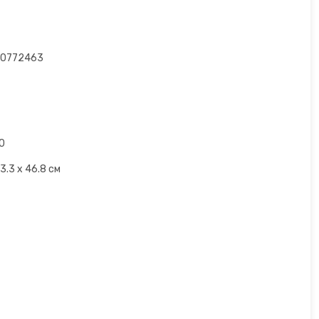
0772463
0
3.3 x 46.8 см