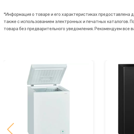
Сахарная вата
*Информация о товаре и его характеристиках предоставлена д
также с использованием электронных и печатных каталогов. П
Слайсеры для нарезки
товара без предварительного уведомления. Рекомендуем все в
Соковарка
Соковыжималки
Су-вид
Сушилки для фруктов
Сэндвичницы
Термопоты
Тостеры