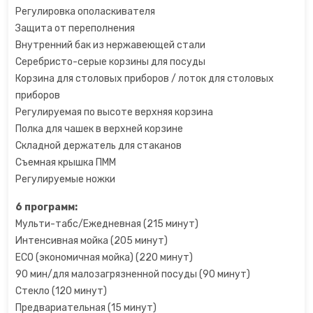
Регулировка ополаскивателя
Сахарная вата
Защита от переполнения
Внутренний бак из нержавеющей стали
Слайсеры для нарезки
Серебристо-серые корзины для посуды
Корзина для столовых приборов / лоток для столовых
Соковарка
приборов
Регулируемая по высоте верхняя корзина
Соковыжималки
Полка для чашек в верхней корзине
Складной держатель для стаканов
Съемная крышка ПММ
Су-вид
Регулируемые ножки
Сушилки для фруктов
6 программ:
Мульти-табс/Ежедневная (215 минут)
Сэндвичницы
Интенсивная мойка (205 минут)
ECO (экономичная мойка) (220 минут)
Термопоты
90 мин/для малозагрязненной посуды (90 минут)
Стекло (120 минут)
Тостеры
Предвариательная (15 минут)