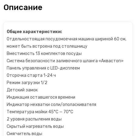
Описание
Открывалки
Пеновзбиватели
Общие характеристики:
Отдельностоящая посудомоечная машина шириной 60 см,
Перколяторы
может быть встроена под столешницу
Вместимость 13 комплектов посуды
Пицца мейкер
Система безопасности заливочного шланга «Аквастоп»
Панель управления с LED-дисплеем
Плитки
Отсрочка старта 1-24 ч
Режим загрузки 1/2
Пончик-мейкеры
Детский замок
Индикация оставшегося времени
Пуровер
Индикатор нехватки соли/ополаскивателя
Температура мойки 45°C — 70°C
Раклетницы
2 уровня распыления воды
Скрытый нагреватель воды
Рисоварки, пароварки
Смягчитель воды