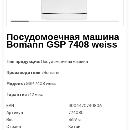
Шкаф для сухого вызревания мяса
Диспенсеры
Пароочистители
Шкафы для сигар
Измельчители
Пылесосы
Посудомоечная машина
Йогуртницы
Увлажнители воздуха
Bomann GSP 7408 weiss
Камерные вакууматоры
Утюги и отпариватели
Тип продукции:
Посудомоечная машина
Кофеварки
Фены
Производитель :
Bomann
Кофемашины
Модель :
GSP 7408 weiss
Гарантия :
12 мес.
Кофемолки
EAN :
4004470740806
Кухонные весы
Артикул :
774080
Вес :
36.9 кг.
Кухонные комбайны
Страна :
Китай