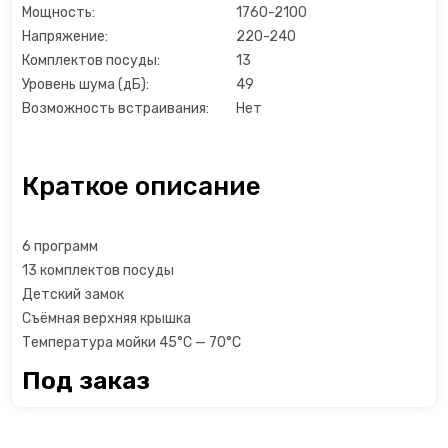
Мощность:
1760-2100
Льдогенераторы
Напряжение:
220-240
Комплектов посуды:
13
Маслопресс
Уровень шума (дБ):
49
Возможность встраивания:
Нет
Микроволновые печи
Миксеры
Краткое описание
Мороженицы
6 программ
13 комплектов посуды
Мультиварки
Детский замок
Съёмная верхняя крышка
Мультиварки
Температура мойки 45°C — 70°C
Под заказ
Мясорубки
Настольные плиты