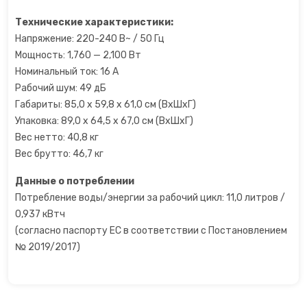
Технические характеристики:
Точилки для ножей электрические
Напряжение: 220-240 В~ / 50 Гц
Мощность: 1,760 — 2,100 Вт
Фритюрницы
Номинальный ток: 16 A
Рабочий шум: 49 дБ
Хлебопечки
Габариты: 85,0 x 59,8 x 61,0 см (ВхШхГ)
Упаковка: 89,0 x 64,5 x 67,0 см (ВхШхГ)
Чайный автомат
Вес нетто: 40,8 кг
Вес брутто: 46,7 кг
Шоколадные фонтаны
Данные о потреблении
Электрогриль
Потребление воды/энергии за рабочий цикл: 11,0 литров /
0,937 кВтч
Электрочайники
(согласно паспорту ЕС в соответствии с Постановлением
№ 2019/2017)
Яйцеварки