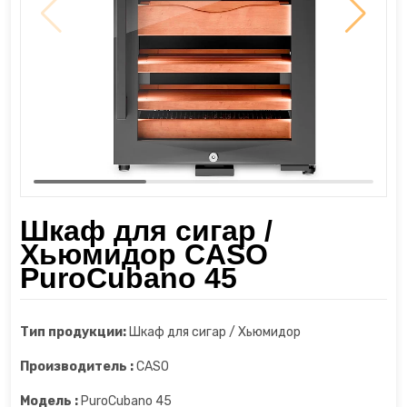
Шкаф для сухого вызревания мяса
Диспенсеры
Пароочистители
Шкафы для сигар
Измельчители
Пылесосы
Йогуртницы
Увлажнители воздуха
Камерные вакууматоры
Утюги и отпариватели
Кофеварки
Фены
Шкаф для сигар /
Хьюмидор CASO
Кофемашины
PuroCubano 45
Кофемолки
Тип продукции:
Шкаф для сигар / Хьюмидор
Кухонные весы
Производитель :
CASO
Кухонные комбайны
Модель :
PuroCubano 45