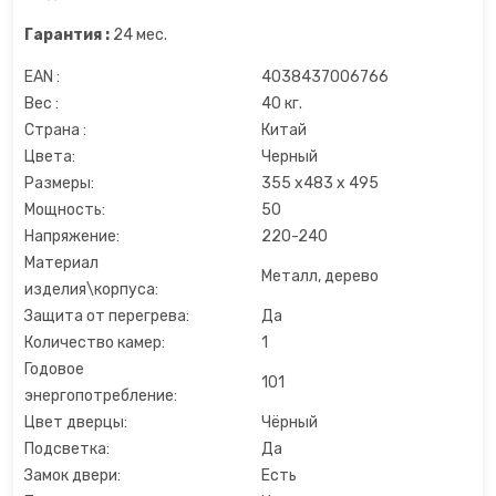
Льдогенераторы
Гарантия :
24 мес.
EAN :
4038437006766
Маслопресс
Вес :
40 кг.
Страна :
Китай
Микроволновые печи
Цвета:
Черный
Размеры:
355 x483 x 495
Миксеры
Мощность:
50
Напряжение:
220-240
Мороженицы
Материал
Металл, дерево
изделия\корпуса:
Мультиварки
Защита от перегрева:
Да
Количество камер:
1
Мультиварки
Годовое
101
энергопотребление:
Мясорубки
Цвет дверцы:
Чёрный
Подсветка:
Да
Настольные плиты
Замок двери:
Есть