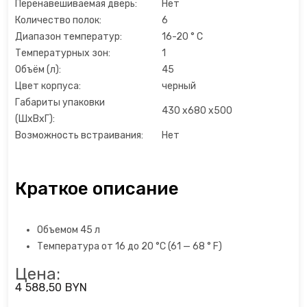
Перенавешиваемая дверь:
Нет
Количество полок:
6
Открывалки
Диапазон температур:
16-20 ° C
Температурных зон:
1
Пеновзбиватели
Объём (л):
45
Цвет корпуса:
черный
Перколяторы
Габариты упаковки
430 x680 x500
(ШхВхГ):
Пицца мейкер
Возможность встраивания:
Нет
Плитки
Краткое описание
Пончик-мейкеры
Пуровер
Объемом 45 л
Температура от 16 до 20 °C (61 — 68 ° F)
Раклетницы
Цена:
4 588,50 BYN
Рисоварки, пароварки