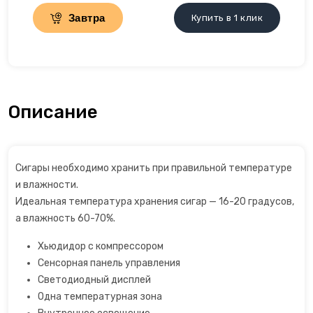
Завтра
Купить в 1 клик
Сахарная вата
Слайсеры для нарезки
Соковарка
Описание
Соковыжималки
Су-вид
Сигары необходимо хранить при правильной температуре
и влажности.
Сушилки для фруктов
Идеальная температура хранения сигар — 16-20 градусов,
а влажность 60-70%.
Сэндвичницы
Хьюдидор с компрессором
Сенсорная панель управления
Термопоты
Светодиодный дисплей
Одна температурная зона
Тостеры