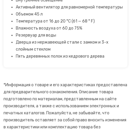
Внутреннее освещение
Активный вентилятор для равномерной температуры
Точилки для ножей электрические
Объемом 45 л
Температура от 16 до 20 °C (61 — 68 ° F)
Фритюрницы
Влажность воздуха от 60 до 75%
Резервуар для воды
Хлебопечки
Дверца из нержавеющей стали с замком и 3-х
слойным стеклом
Чайный автомат
Пять деревянных полок из кедрового дерева
Шоколадные фонтаны
Электрогриль
*Информация о товаре и его характеристиках предоставлена
для предварительного ознакомления. Описание товара
Электрочайники
подготовлено по материалам, представленным на сайте
производителя, а также с использованием электронных и
Яйцеварки
печатных каталогов. Пожалуйста, не забывайте, что
производитель оставляет за собой право вносить изменения
в характеристики или комплектацию товара без