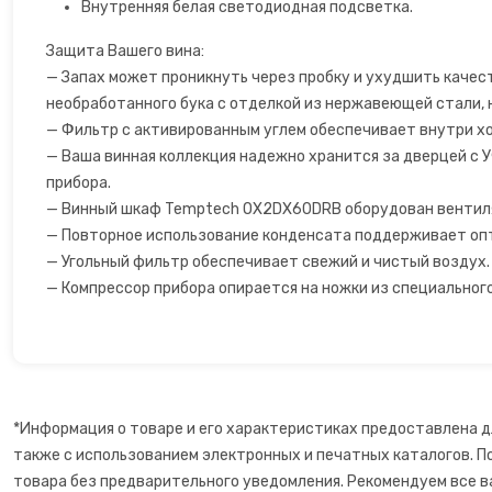
Внутренняя белая светодиодная подсветка.
Сахарная вата
Защита Вашего вина:
— Запах может проникнуть через пробку и ухудшить качес
Слайсеры для нарезки
необработанного бука c отделкой из нержавеющей стали,
— Фильтр с активированным углем обеспечивает внутри хо
Соковарка
— Ваша винная коллекция надежно хранится за дверцей с 
прибора.
Соковыжималки
— Винный шкаф Temptech OX2DX60DRB оборудован вентиля
— Повторное использование конденсата поддерживает оп
Су-вид
— Угольный фильтр обеспечивает свежий и чистый воздух.
— Компрессор прибора опирается на ножки из специального
Сушилки для фруктов
Сэндвичницы
Термопоты
*Информация о товаре и его характеристиках предоставлена д
также с использованием электронных и печатных каталогов. П
Тостеры
товара без предварительного уведомления. Рекомендуем все в