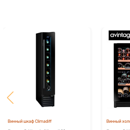
Точилки для ножей электрические
Фритюрницы
Хлебопечки
Чайный автомат
Шоколадные фонтаны
Электрогриль
Электрочайники
Яйцеварки
Винный шкаф Climadiff
Винный хол