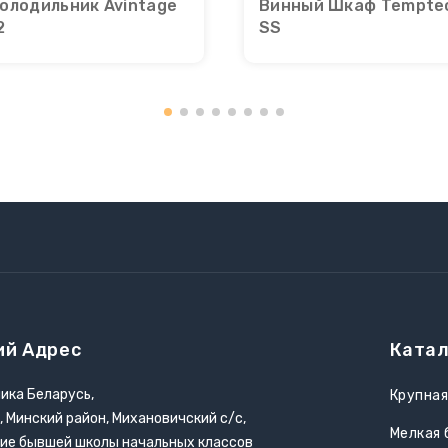
олодильник Avintage
Винный Шкаф Temptec
2
SS
ий Адрес
Катал
ика Беларусь,
Крупная
, Минский район, Михановичский с/с,
Мелкая 
ние бывшей школы начальных классов