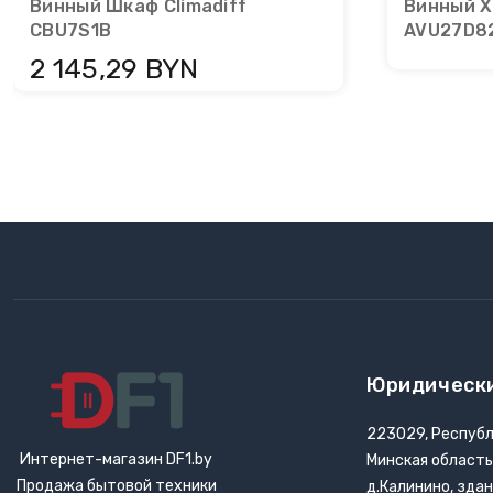
Винный Шкаф Climadiff
Винный Х
CBU7S1B
AVU27D8
2 145,29 BYN
Юридическ
223029, Республ
Интернет-магазин DF1.by
Минская область
Продажа бытовой техники
д.Калинино, зда