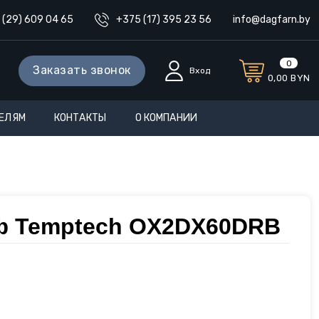
 (29) 609 04 65
+375 (17) 395 23 56
info@dagfarn.by
0
Заказать звонок
Вход
0,00
BYN
ЕЛЯМ
КОНТАКТЫ
О КОМПАНИИ
ф Temptech OX2DX60DRB