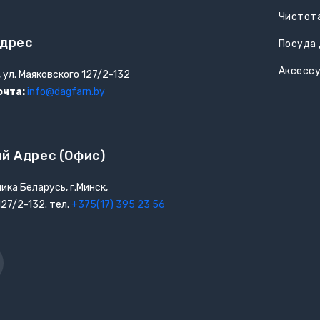
Чистота
дрес
Посуда 
Аксесс
, ул. Маяковского 127/2-132
очта:
info@dagfarn.by
й Адрес (офис)
ика Беларусь, г.Минск,
127/2-132. тел.
+375(17) 395 23 56
r