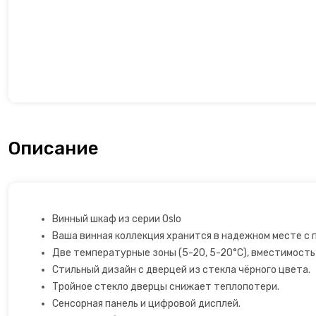
Открывалки
Пеновзбиватели
Перколяторы
Пицца мейкер
Описание
Плитки
Пончик-мейкеры
Винный шкаф из серии Oslo
Пуровер
Ваша винная коллекция хранится в надежном месте с 
Две температурные зоны (5-20, 5-20°C), вместимость
Раклетницы
Стильный дизайн с дверцей из стекла чёрного цвета.
Тройное стекло дверцы снижает теплопотери.
Рисоварки, пароварки
Сенсорная панель и цифровой дисплей.