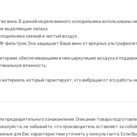
тво вина. В данной модели винного холодильника использованы 
 не выделяющие запаха.
лодильника свежий и чистый воздух.
УФ-фильтром. Она защищает Ваше вино от вредных ультрафиолет
торами, обеспечивающими в нем циркуляцию воздуха и поддер
тимальную влажность.
 материала, который гарантирует, что вибрации от его работы н
ля предварительного ознакомления. Описание товара подготовле
ожалуйста, не забывайте, что производитель оставляет за собо
ажные для Вас характеристики уточнять у консультанта. Если Вы