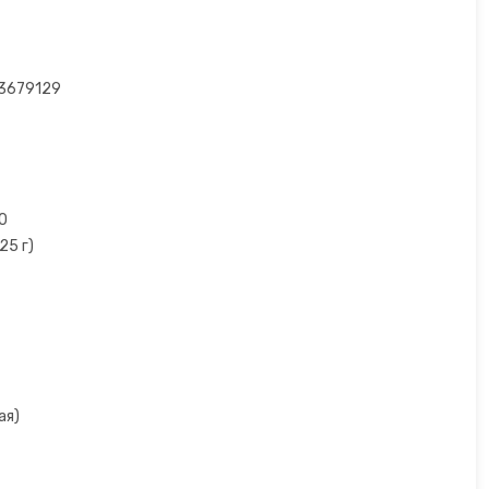
3679129
0
25 г)
ая)