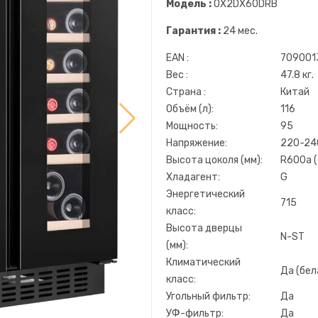
Модель :
OX2DX60DRB
Гарантия :
24 мес.
EAN :
709001
Вес :
47.8 кг.
Страна :
Китай
Объём (л):
116
Мощность:
95
Напряжение:
220-24
Высота цоколя (мм):
R600a (
Хладагент:
G
Энергетический
715
класс:
Высота дверцы
N-ST
(мм):
Климатический
Да (бел
класс:
Угольный фильтр:
Да
УФ-фильтр:
Да