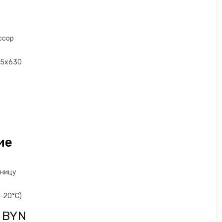
ссор
5х630
ие
шницу
-20°C)
 BYN