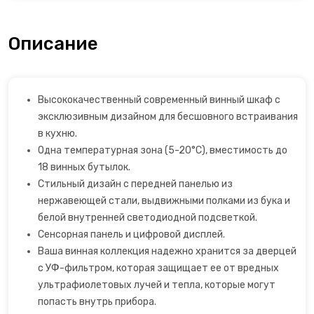
Сахарная вата
Описание
Слайсеры для нарезки
Соковарка
Высококачественный современный винный шкаф с
эксклюзивным дизайном для бесшовного встраивания
Соковыжималки
в кухню.
Одна температурная зона (5-20°C), вместимость до
Су-вид
18 винных бутылок.
Стильный дизайн с передней панелью из
Сушилки для фруктов
нержавеющей стали, выдвижными полками из бука и
белой внутренней светодиодной подсветкой.
Сэндвичницы
Сенсорная панель и цифровой дисплей.
Ваша винная коллекция надежно хранится за дверцей
Термопоты
с УФ-фильтром, которая защищает ее от вредных
ультрафиолетовых лучей и тепла, которые могут
попасть внутрь прибора.
Тостеры