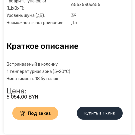
Габариты упаковки
655x530x655
(ШхВхГ):
Открывалки
Уровень шума (дБ):
39
Возможность встраивания:
Да
Пеновзбиватели
Перколяторы
Краткое описание
Пицца мейкер
Встраиваемый в колонну
Плитки
1 температурная зона (5-20°C)
Вместимость 18 бутылок
Пончик-мейкеры
Цена:
5 054,00 BYN
Пуровер
Под заказ
Купить в 1 клик
Раклетницы
Рисоварки, пароварки