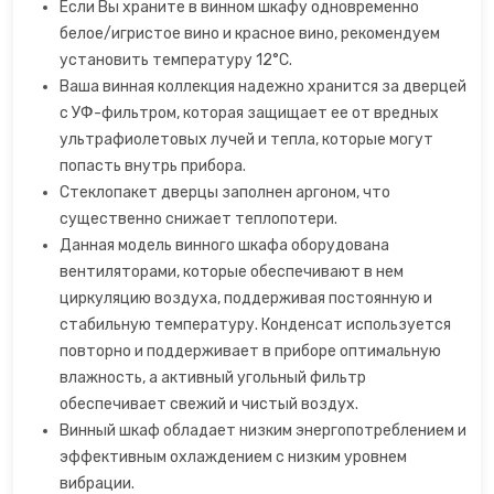
Если Вы храните в винном шкафу одновременно
белое/игристое вино и красное вино, рекомендуем
Точилки для ножей электрические
установить температуру 12°C.
Ваша винная коллекция надежно хранится за дверцей
Фритюрницы
с УФ-фильтром, которая защищает ее от вредных
ультрафиолетовых лучей и тепла, которые могут
Хлебопечки
попасть внутрь прибора.
Стеклопакет дверцы заполнен аргоном, что
Чайный автомат
существенно снижает теплопотери.
Данная модель винного шкафа оборудована
Шоколадные фонтаны
вентиляторами, которые обеспечивают в нем
циркуляцию воздуха, поддерживая постоянную и
Электрогриль
стабильную температуру. Конденсат используется
повторно и поддерживает в приборе оптимальную
Электрочайники
влажность, а активный угольный фильтр
обеспечивает свежий и чистый воздух.
Яйцеварки
Винный шкаф обладает низким энергопотреблением и
эффективным охлаждением с низким уровнем
вибрации.