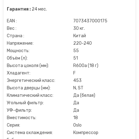
Льдогенераторы
Гарантия :
24 мес.
EAN :
7073437000175
Маслопресс
Вес :
30 кг.
Страна :
Китай
Микроволновые печи
Напряжение:
220-240
Мощность:
55
Миксеры
Объём (л):
51
Высота цоколя (мм):
R600a (18 г)
Мороженицы
Хладагент:
F
Энергетический класс:
453
Мультиварки
Высота дверцы (мм):
N, ST
Климатический класс:
Да (белая)
Мультиварки
Угольный фильтр:
Да
УФ-фильтр:
Да
Мясорубки
Вместимость:
18
Серия:
Oslo
Система охлаждения:
Компрессор
Настольные плиты