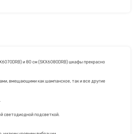
KX6070DRB) и 80 см (SKX6080DRB) шкафы прекрасно
ами, вмещающими как шампанское, так и все другие
.
ней светодиодной подсветкой.
, низким уровнем вибрации.