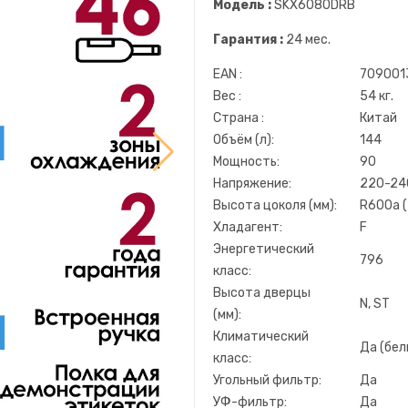
Модель :
SKX6080DRB
Гарантия :
24 мес.
EAN :
709001
Вес :
54 кг.
Страна :
Китай
Объём (л):
144
Мощность:
90
Напряжение:
220-24
Высота цоколя (мм):
R600a (
Хладагент:
F
Энергетический
796
класс:
Высота дверцы
N, ST
(мм):
Климатический
Да (бел
класс:
Угольный фильтр:
Да
УФ-фильтр:
Да