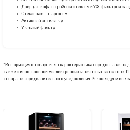
Дверца шкафа с тройным стеклом и УФ-фильтром защи
Сахарная вата
Стеклопакет с аргоном
Активный внтилятор
Слайсеры для нарезки
Угольный фильтр
Соковарка
Соковыжималки
*Информация о товаре и его характеристиках предоставлена д
Су-вид
также с использованием электронных и печатных каталогов. П
товара без предварительного уведомления. Рекомендуем все в
Сушилки для фруктов
Сэндвичницы
Термопоты
Тостеры