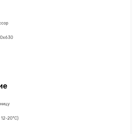
ссор
0x630
ие
шницу
 12-20°C)