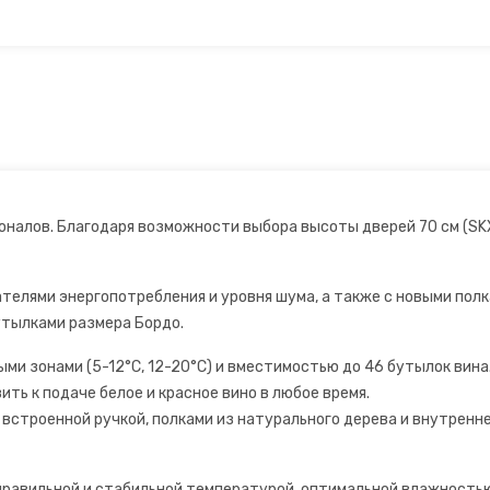
ионалов. Благодаря возможности выбора высоты дверей 70 см (S
телями энергопотребления и уровня шума, а также с новыми полк
утылками размера Бордо.
 зонами (5-12°C, 12-20°C) и вместимостью до 46 бутылок вина
ь к подаче белое и красное вино в любое время.
 встроенной ручкой, полками из натурального дерева и внутрен
правильной и стабильной температурой, оптимальной влажностью