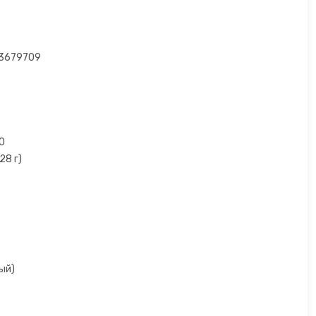
3679709
0
28 г)
ый)