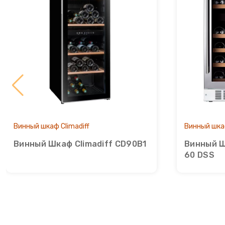
Точилки для ножей электрические
Фритюрницы
Хлебопечки
Чайный автомат
Шоколадные фонтаны
Винный шкаф Climadiff
Винный шка
Электрогриль
Винный Шкаф Climadiff CD90B1
Винный Ш
60 DSS
Электрочайники
Яйцеварки