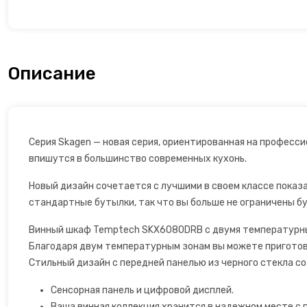
Открывалки
Пеновзбиватели
Описание
Перколяторы
Пицца мейкер
Серия Skagen — новая серия, ориентированная на професс
Плитки
впишутся в большинство современных кухонь.
Новый дизайн сочетается с лучшими в своем классе показа
Пончик-мейкеры
стандартные бутылки, так что вы больше не ограничены б
Пуровер
Винный шкаф Temptech SKX6080DRB с двумя температурными
Благодаря двум температурным зонам вы можете приготовит
Раклетницы
Стильный дизайн с передней панелью из черного стекла со
Сенсорная панель и цифровой дисплей.
Рисоварки, пароварки
Ваша винная коллекция хранится в надежном месте с 