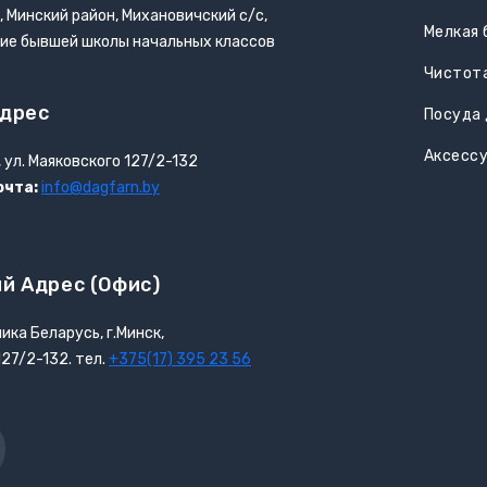
, Минский район, Михановичский с/с,
Мелкая 
ние бывшей школы начальных классов
Чистота
дрес
Посуда 
Аксесс
, ул. Маяковского 127/2-132
очта:
info@dagfarn.by
й Адрес (офис)
ика Беларусь, г.Минск,
127/2-132. тел.
+375(17) 395 23 56
r