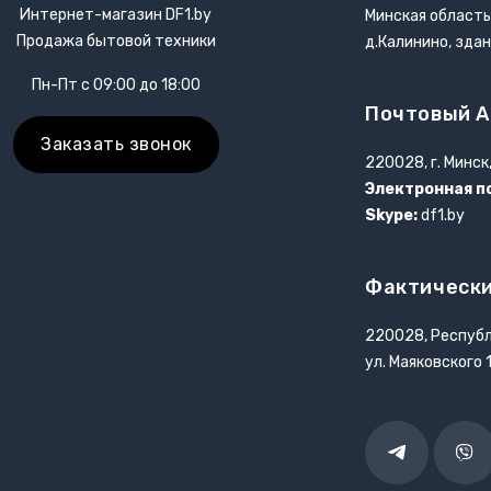
Интернет-магазин DF1.by
Минская область
Открывалки
Продажа бытовой техники
д.Калинино, зда
Пн-Пт с 09:00 до 18:00
Пеновзбиватели
Почтовый А
Перколяторы
Заказать звонок
220028, г. Минск
Электронная п
Пицца мейкер
Skype:
df1.by
Плитки
Фактически
Пончик-мейкеры
220028, Республ
Пуровер
ул. Маяковского 
Раклетницы
Telegram
Vibe
Рисоварки, пароварки