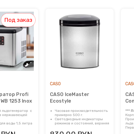
Под заказ
CASO
CAS
ратор Profi
CASO IceMaster
CAS
WB 1253 Inox
Ecostyle
Co
 льдогенератор с
Часовая производительность
*** 
из нержавеющей
примерно 500 г.
Корп
Светодиодные индикаторы
Прои
для воды 1,5 литра
режимов и состояний, верхняя
льда
а готовы через 10
крышка с окном.
Перв
е старта
Автоматическое выключение
6-13