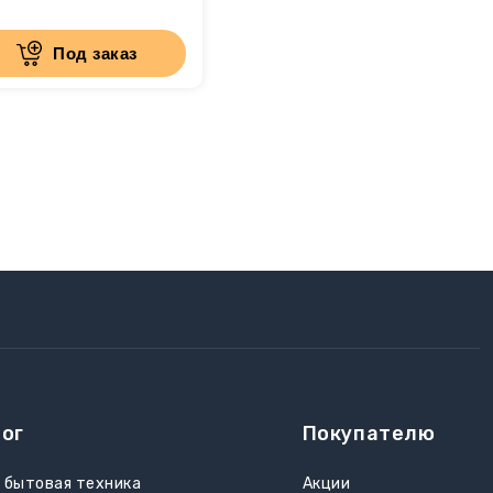
шая изоляция
ессиональная
рессорная техника
Под заказ
ка с окошком
матическое отключение
м бака для воды 1,7 л
ог
Покупателю
 бытовая техника
Акции