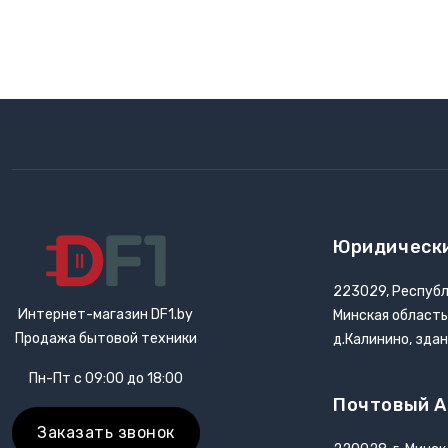
Точилки для ножей электрические
Фритюрницы
Хлебопечки
Чайный автомат
Шоколадные фонтаны
Юридическ
Электрогриль
223029, Республ
Интернет-магазин DF1.by
Минская область
Электрочайники
Продажа бытовой техники
д.Калинино, зда
Пн-Пт с 09:00 до 18:00
Яйцеварки
Почтовый А
Заказать звонок