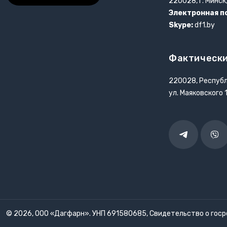
220028, г. Минск
Электронная п
Skype:
df1.by
Фактически
220028, Республ
ул. Маяковского 
Telegram
Vibe
© 2026, ООО «Дагфарн». УНП 691580685, Свидетельство о госре