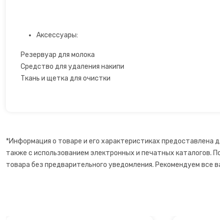
Открывалки
Аксессуары:
Пеновзбиватели
Резервуар для молока
Перколяторы
Средство для удаления накипи
Ткань и щетка для очистки
Пицца мейкер
Плитки
Пончик-мейкеры
*Информация о товаре и его характеристиках предоставлена д
также с использованием электронных и печатных каталогов. П
Пуровер
товара без предварительного уведомления. Рекомендуем все в
Раклетницы
Рисоварки, пароварки