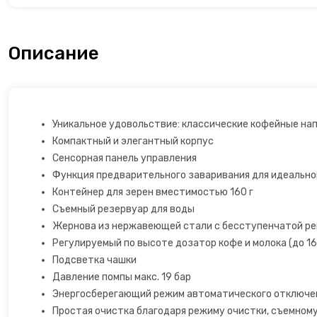
Льдогенераторы
Описание
Маслопресс
Микроволновые печи
Уникальное удовольствие: классические кофейные нап
Миксеры
Компактный и элегантный корпус
Сенсорная панель управления
Мороженицы
Функция предварительного заваривания для идеально
Контейнер для зерен вместимостью 160 г
Мультиварки
Съемный резервуар для воды
Жернова из нержавеющей стали с бесступенчатой ​​р
Мультиварки
Регулируемый по высоте дозатор кофе и молока (до 16
Подсветка чашки
Мясорубки
Давление помпы макс. 19 бар
Энергосберегающий режим автоматического отключе
Настольные плиты
Простая очистка благодаря режиму очистки, съемному