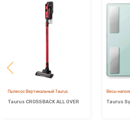
Сахарная вата
Слайсеры для нарезки
Соковарка
Соковыжималки
Су-вид
Сушилки для фруктов
Пылесос Вертикальный Taurus
Весы напол
Сэндвичницы
Taurus CROSSBACK ALL OVER
Taurus Sy
Термопоты
Тостеры