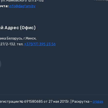
, ул. Маяковского 127/2-132
очта:
info@dagfarn.by
й Адрес (офис)
ика Беларусь, г.Минск,
127/2-132. тел.
+375(17) 395 23 56
r
гистрации № 691580685 от 27 мая 2013г. | Раскрутка -
cropas