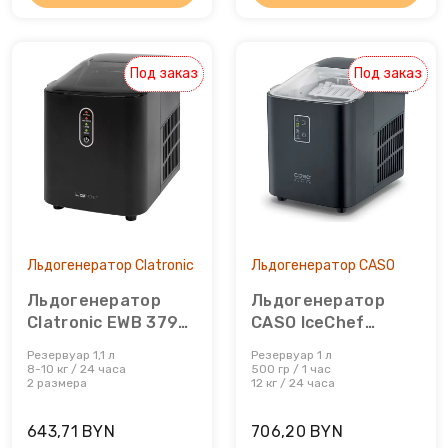
Льдогенераторы
Под заказ
Под заказ
Маслопресс
Микроволновые печи
Миксеры
Мороженицы
Льдогенератор Clatronic
Льдогенератор CASO
Мультиварки
Льдогенератор
Льдогенератор
Clatronic EWB 3798
CASO IceChef
Мультиварки
Schwarz
Compact
Резервуар 1,1 л
Резервуар 1 л
8-10 кг / 24 часа
500 гр / 1 час
Мясорубки
2 размера
12 кг / 24 часа
Настольные плиты
643,71 BYN
706,20 BYN