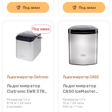
Под заказ
Под заказ
Открывалки
Пеновзбиватели
Под заказ
Перколяторы
Пицца мейкер
Плитки
Пончик-мейкеры
Льдогенератор Clatronic
Льдогенератор CASO
Пуровер
Льдогенератор
Льдогенератор
Clatronic EWB 3785
CASO IceMaster
Раклетницы
Silber
Ecostyle
Резервуар 1,5 л
Резервуар 1,7 л
8-12 кг / 24 часа
12 кг / 24 часа
2 размера
500 гр / 1 час
Рисоварки, пароварки