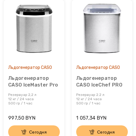
Шкаф для сухого вызревания мяса
Диспенсеры
Пароочистители
Шкафы для сигар
Измельчители
Пылесосы
Йогуртницы
Увлажнители воздуха
Камерные вакууматоры
Утюги и отпариватели
Льдогенератор CASO
Льдогенератор CASO
Кофеварки
Фены
Льдогенератор
Льдогенератор
Кофемашины
CASO IceMaster Pro
CASO IceChef PRO
Резервуар 2,2 л
Резервуар 2.2 л
Кофемолки
12 кг / 24 часа
12 кг / 24 часа
500 гр / 1 час
500 гр / 1 час
Кухонные весы
997,50 BYN
1 057,34 BYN
Кухонные комбайны
Сегодня
Сегодня