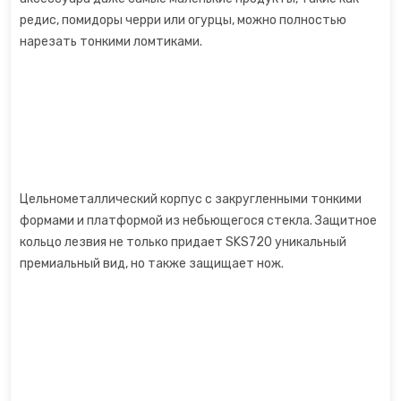
редис, помидоры черри или огурцы, можно полностью
Точилки для ножей электрические
нарезать тонкими ломтиками.
Фритюрницы
Хлебопечки
Чайный автомат
Цельнометаллический корпус с закругленными тонкими
Шоколадные фонтаны
формами и платформой из небьющегося стекла. Защитное
кольцо лезвия не только придает SKS720 уникальный
Электрогриль
премиальный вид, но также защищает нож.
Электрочайники
Яйцеварки