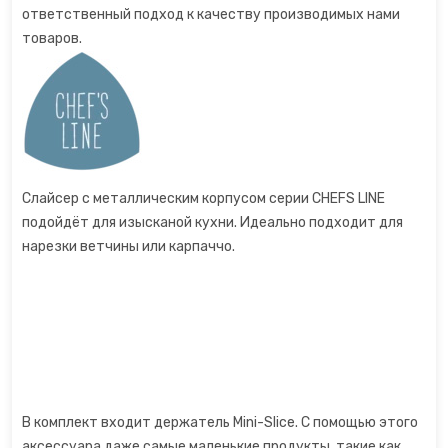
ответственный подход к качеству производимых нами
Сахарная вата
товаров.
Слайсеры для нарезки
Соковарка
Соковыжималки
Слайсер с металлическим корпусом серии CHEFS LINE
подойдёт для изысканой кухни. Идеально подходит для
Су-вид
нарезки ветчины или карпаччо.
Сушилки для фруктов
Сэндвичницы
Термопоты
В комплект входит держатель Mini-Slice. С помощью этого
Тостеры
аксессуара даже самые маленькие продукты, такие как