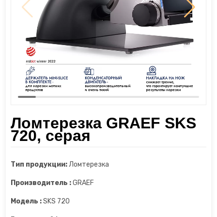
Шкаф для сухого вызревания мяса
Диспенсеры
Пароочистители
Шкафы для сигар
Измельчители
Пылесосы
Йогуртницы
Увлажнители воздуха
Камерные вакууматоры
Утюги и отпариватели
Кофеварки
Фены
Ломтерезка GRAEF SKS
720, серая
Кофемашины
Кофемолки
Тип продукции:
Ломтерезка
Кухонные весы
Производитель :
GRAEF
Модель :
SKS 720
Кухонные комбайны