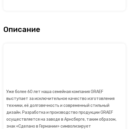
Открывалки
Пеновзбиватели
Описание
Перколяторы
Пицца мейкер
Плитки
Пончик-мейкеры
Уже более 60 лет наша семейная компания GRAEF
Пуровер
выступает за исключительное качество изготовления
техники, её долговечность и современный стильный
Раклетницы
дизайн. Разработка и производство продукции GRAEF
осуществляется на заводе в Арнсберге, таким образом,
Рисоварки, пароварки
знак «Сделано в Германии» символизирует