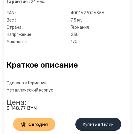
Гарантия :
24 мес.
Льдогенераторы
EAN :
4001627026356
Вес :
7.5 кг.
Маслопресс
Страна :
Германия
Напряжение:
230
Микроволновые печи
Мощность:
170
Миксеры
Краткое описание
Мороженицы
Сделано в Германии
Мультиварки
Металлический корпус
Мультиварки
Цена:
3 148,77 BYN
Мясорубки
Сегодня
Купить в 1 клик
Настольные плиты