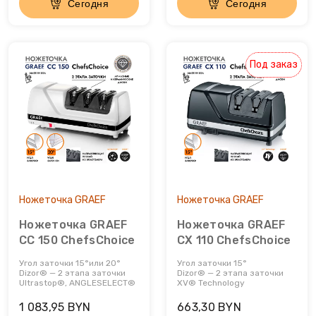
Сегодня
Сегодня
Льдогенераторы
Маслопресс
Под заказ
Микроволновые печи
Миксеры
Мороженицы
Мультиварки
Ножеточка GRAEF
Ножеточка GRAEF
Ножеточка GRAEF
Ножеточка GRAEF
Мультиварки
CС 150 ChefsChoice
CX 110 ChefsChoice
Угол заточки 15°или 20°
Угол заточки 15°
Мясорубки
Dizor® — 2 этапа заточки
Dizor® — 2 этапа заточки
Ultrastop®, ANGLESELECT®
XV® Technology
Настольные плиты
1 083,95 BYN
663,30 BYN