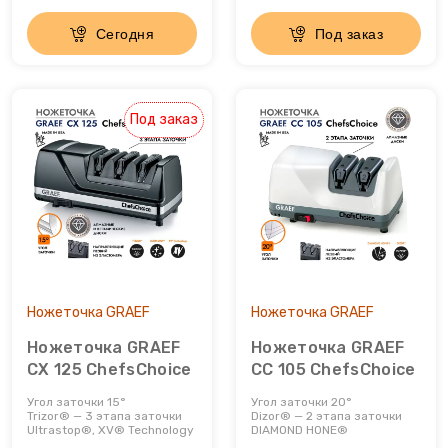
Открывалки
Сегодня
Под заказ
Пеновзбиватели
Под заказ
Перколяторы
Пицца мейкер
Плитки
Пончик-мейкеры
Ножеточка GRAEF
Ножеточка GRAEF
Пуровер
Ножеточка GRAEF
Ножеточка GRAEF
CX 125 ChefsChoice
CC 105 ChefsChoice
Раклетницы
Угол заточки 15°
Угол заточки 20°
Trizor® — 3 этапа заточки
Dizor® — 2 этапа заточки
Рисоварки, пароварки
Ultrastop®, XV® Technology
DIAMOND HONE®