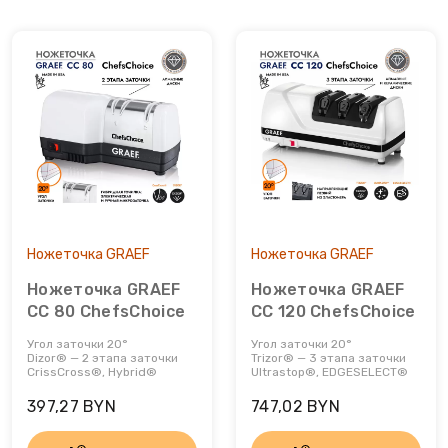
Шкаф для сухого вызревания мяса
Диспенсеры
Пароочистители
Шкафы для сигар
Измельчители
Пылесосы
Йогуртницы
Увлажнители воздуха
Камерные вакууматоры
Утюги и отпариватели
Кофеварки
Фены
Ножеточка GRAEF
Ножеточка GRAEF
Кофемашины
Ножеточка GRAEF
Ножеточка GRAEF
CC 80 ChefsChoice
CC 120 ChefsChoice
Кофемолки
Угол заточки 20°
Угол заточки 20°
Dizor® — 2 этапа заточки
Trizor® — 3 этапа заточки
CrissCross®, Hybrid®
Ultrastop®, EDGESELECT®
Кухонные весы
397,27 BYN
747,02 BYN
Кухонные комбайны