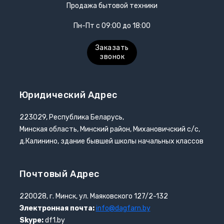
Продажа бытовой техники
Точилки для ножей электрические
Пн-Пт с 09:00 до 18:00
Фритюрницы
Заказать
звонок
Хлебопечки
Чайный автомат
Юридический Адрес
Шоколадные фонтаны
223029, Республика Беларусь,
Минская область, Минский район, Михановичский с/с,
д.Калинино, здание бывшей школы начальных классов
Электрогриль
Электрочайники
Почтовый Адрес
Яйцеварки
220028, г. Минск, ул. Маяковского 127/2-132
Электронная почта:
info@dagfarn.by
Skype:
df1.by