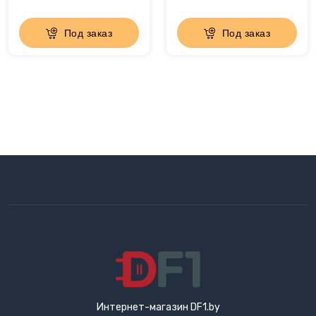
Сахарная вата
Под заказ
Под заказ
Слайсеры для нарезки
Соковарка
Соковыжималки
Су-вид
Сушилки для фруктов
Сэндвичницы
Термопоты
Тостеры
Интернет-магазин DF1.by