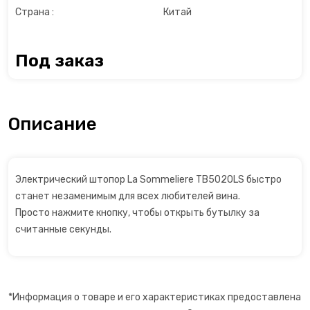
Страна :
Китай
Льдогенераторы
Маслопресс
Под заказ
Микроволновые печи
Описание
Миксеры
Мороженицы
Электрический штопор La Sommeliere TB5020LS быстро
Мультиварки
станет незаменимым для всех любителей вина.
Просто нажмите кнопку, чтобы открыть бутылку за
Мультиварки
считанные секунды.
Мясорубки
Настольные плиты
*Информация о товаре и его характеристиках предоставлена