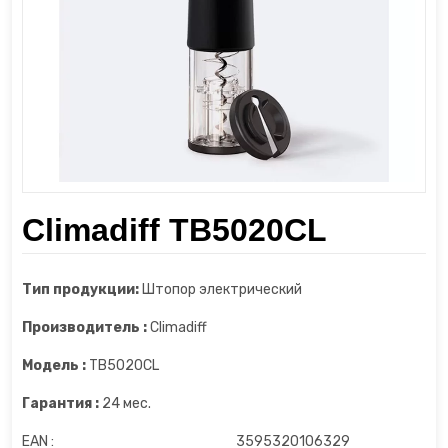
Шкаф для сухого вызревания мяса
Диспенсеры
Пароочистители
Шкафы для сигар
Измельчители
Пылесосы
Йогуртницы
Увлажнители воздуха
Камерные вакууматоры
Утюги и отпариватели
Climadiff TB5020CL
Кофеварки
Фены
Кофемашины
Тип продукции:
Штопор электрический
Кофемолки
Производитель :
Climadiff
Модель :
TB5020CL
Кухонные весы
Гарантия :
24 мес.
Кухонные комбайны
EAN :
3595320106329