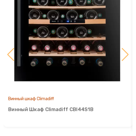
Сахарная вата
Слайсеры для нарезки
Соковарка
Соковыжималки
Су-вид
Сушилки для фруктов
Винный шкаф Climadiff
Сэндвичницы
Винный Шкаф Climadiff CBI44S1B
Термопоты
Тостеры