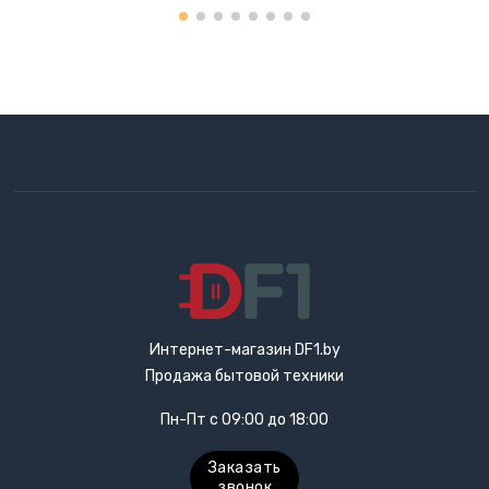
Точилки для ножей электрические
Фритюрницы
Хлебопечки
Чайный автомат
Шоколадные фонтаны
Электрогриль
Интернет-магазин DF1.by
Электрочайники
Продажа бытовой техники
Пн-Пт с 09:00 до 18:00
Яйцеварки
Заказать
звонок