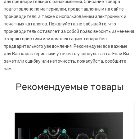
для предварительного ознакомления. Описание товара
подготовлено по материалам, представленным на сайте
Открывалки
производителя, а также с использованием электронных и
печатных каталогов. Пожалуйста, не забывайте, что
Пеновзбиватели
производитель оставляет за собой право вносить изменения
в характеристики или комплектацию товара без
Перколяторы
предварительного уведомления. Рекомендуем все важные
для Вас характеристики уточнять у консультанта. Если Вы
Пицца мейкер
заметили ошибку или неточность, пожалуйста, сообщите
нам.
Плитки
Рекомендуемые товары
Пончик-мейкеры
Пуровер
Раклетницы
Рисоварки, пароварки