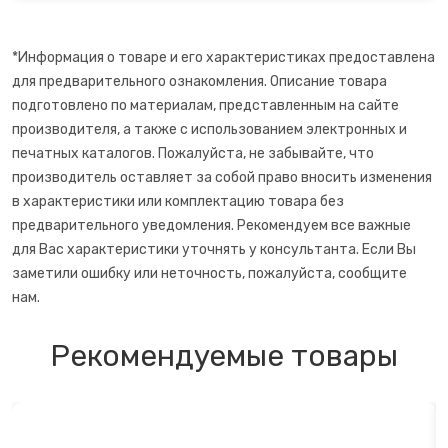
Сахарная вата
*Информация о товаре и его характеристиках предоставлена
для предварительного ознакомления. Описание товара
Слайсеры для нарезки
подготовлено по материалам, представленным на сайте
производителя, а также с использованием электронных и
Соковарка
печатных каталогов. Пожалуйста, не забывайте, что
производитель оставляет за собой право вносить изменения
Соковыжималки
в характеристики или комплектацию товара без
предварительного уведомления. Рекомендуем все важные
Су-вид
для Вас характеристики уточнять у консультанта. Если Вы
заметили ошибку или неточность, пожалуйста, сообщите
Сушилки для фруктов
нам.
Сэндвичницы
Рекомендуемые товары
Термопоты
Тостеры