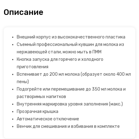
Открывалки
Описание
Пеновзбиватели
Внешний корпус из высококачественного пластика
Перколяторы
Съемный профессиональный кувшин для молока из
нержавеющей стали, можно мыть в ПММ
Пицца мейкер
Кнопка запуска для горячего и холодного
приготовления
Плитки
Вспенивает до 200 мл молока (образует около 400 мл
пены)
Пончик-мейкеры
Подогрейте или перемешивание до 350 мл молока и
растворимых напитков
Пуровер
Внутренняя маркировка уровня заполнения (макс.)
Прозрачная крышка
Раклетницы
Автоматическое отключение
Венчик для смешивания и взбивания в комплекте
Рисоварки, пароварки