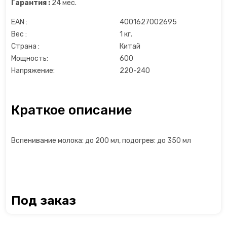
Гарантия :
24 мес.
Льдогенераторы
EAN :
4001627002695
Вес :
1 кг.
Маслопресс
Страна :
Китай
Мощность:
600
Микроволновые печи
Напряжение:
220-240
Миксеры
Краткое описание
Мороженицы
Вспенивание молока: до 200 мл, подогрев: до 350 мл
Мультиварки
Мультиварки
Мясорубки
Под заказ
Настольные плиты