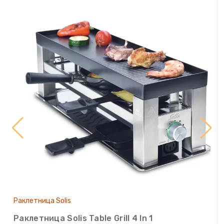
Точилки для ножей электрические
Фритюрницы
Хлебопечки
Чайный автомат
Шоколадные фонтаны
Электрогриль
Электрочайники
Яйцеварки
Раклетница Solis
Раклетница Solis Table Grill 4 In 1