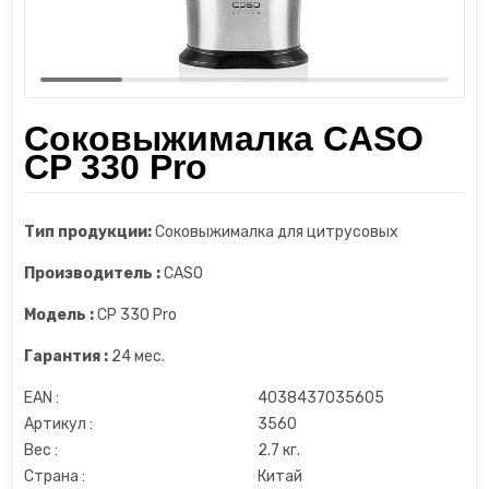
Шкаф для сухого вызревания мяса
Диспенсеры
Пароочистители
Шкафы для сигар
Измельчители
Пылесосы
Соковыжималка CASO
Йогуртницы
Увлажнители воздуха
CP 330 Pro
Камерные вакууматоры
Утюги и отпариватели
Тип продукции:
Соковыжималка для цитрусовых
Кофеварки
Фены
Производитель :
CASO
Кофемашины
Модель :
CP 330 Pro
Гарантия :
24 мес.
Кофемолки
EAN :
4038437035605
Кухонные весы
Артикул :
3560
Вес :
2.7 кг.
Кухонные комбайны
Страна :
Китай