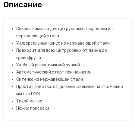
Описание
Открывалки
Пеновзбиватели
Cоковыжималка для цитрусовых с корпусом из
нержавеющей стали
Перколяторы
Универсальный конус из нержавеющей стали
Подходит для всех цитрусовых от лайма до
Пицца мейкер
грейпфрута
Удобный рычаг с мягкой ручкой
Плитки
Автоматический старт при нажатии
Ситечко из нержавеющей стали
Пончик-мейкеры
Простая очистка, отдельные съёмные части, можно
мыть в ПММ
Пуровер
Тихий мотор
Ножки присоски
Раклетницы
Рисоварки, пароварки