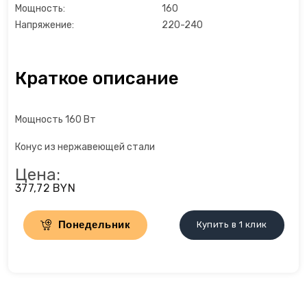
Мощность:
160
Льдогенераторы
Напряжение:
220-240
Маслопресс
Краткое описание
Микроволновые печи
Мощность 160 Вт
Миксеры
Конус из нержавеющей стали
Мороженицы
Цена:
377,72 BYN
Мультиварки
Понедельник
Мультиварки
Купить в 1 клик
Мясорубки
Настольные плиты