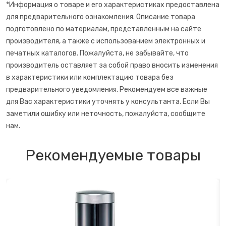
*Информация о товаре и его характеристиках предоставлена
Сахарная вата
для предварительного ознакомления. Описание товара
подготовлено по материалам, представленным на сайте
производителя, а также с использованием электронных и
Слайсеры для нарезки
печатных каталогов. Пожалуйста, не забывайте, что
производитель оставляет за собой право вносить изменения
Соковарка
в характеристики или комплектацию товара без
предварительного уведомления. Рекомендуем все важные
Соковыжималки
для Вас характеристики уточнять у консультанта. Если Вы
заметили ошибку или неточность, пожалуйста, сообщите
Су-вид
нам.
Сушилки для фруктов
Рекомендуемые товары
Сэндвичницы
Термопоты
Тостеры