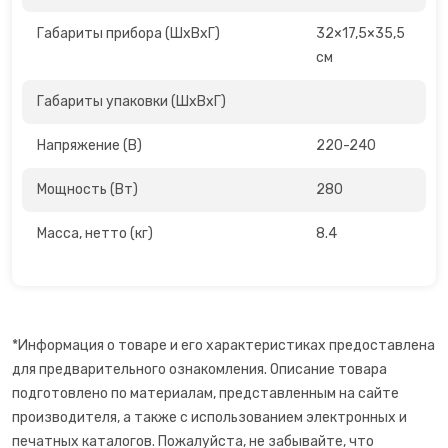
Сахарная вата
Габариты прибора (ШхВхГ)
32×17,5×35,5
см
Слайсеры для нарезки
Габариты упаковки (ШхВхГ)
Соковарка
Напряжение (В)
220-240
Соковыжималки
Мощность (Вт)
280
Су-вид
Масса, нетто (кг)
8.4
Сушилки для фруктов
Сэндвичницы
*Информация о товаре и его характеристиках предоставлена
для предварительного ознакомления. Описание товара
Термопоты
подготовлено по материалам, представленным на сайте
производителя, а также с использованием электронных и
Тостеры
печатных каталогов. Пожалуйста, не забывайте, что