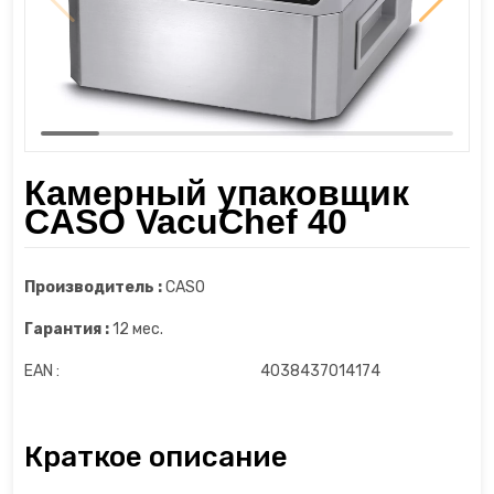
Шкаф для сухого вызревания мяса
Диспенсеры
Пароочистители
Шкафы для сигар
Измельчители
Пылесосы
Йогуртницы
Увлажнители воздуха
Камерный упаковщик
Камерные вакууматоры
Утюги и отпариватели
CASO VacuChef 40
Кофеварки
Фены
Производитель :
CASO
Кофемашины
Гарантия :
12 мес.
Кофемолки
EAN :
4038437014174
Кухонные весы
Краткое описание
Кухонные комбайны