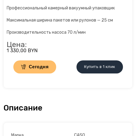
Профессиональный камерный вакуумный упаковщик
Льдогенераторы
Максимальная ширина пакетов или рулонов — 25 см
Маслопресс
Производительность насоса 70 л/мин
Микроволновые печи
Цена:
1 330,00 BYN
Миксеры
Сегодня
Купить в 1 клик
Мороженицы
Мультиварки
Мультиварки
Описание
Мясорубки
Настольные плиты
Марка
CASO