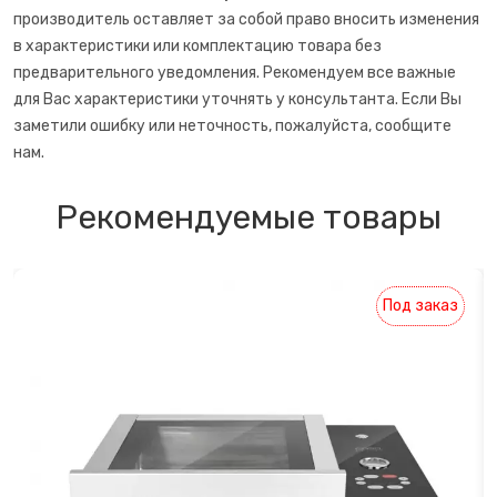
производитель оставляет за собой право вносить изменения
Точилки для ножей электрические
в характеристики или комплектацию товара без
предварительного уведомления. Рекомендуем все важные
Фритюрницы
для Вас характеристики уточнять у консультанта. Если Вы
заметили ошибку или неточность, пожалуйста, сообщите
Хлебопечки
нам.
Чайный автомат
Рекомендуемые товары
Шоколадные фонтаны
Под заказ
Электрогриль
Электрочайники
Яйцеварки