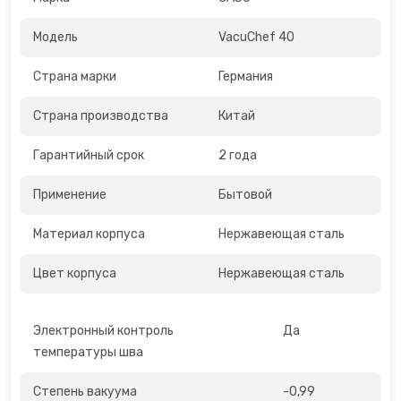
Открывалки
Модель
VacuChef 40
Пеновзбиватели
Страна марки
Германия
Страна производства
Китай
Перколяторы
Гарантийный срок
2 года
Пицца мейкер
Применение
Бытовой
Плитки
Материал корпуса
Нержавеющая сталь
Пончик-мейкеры
Цвет корпуса
Нержавеющая сталь
Пуровер
Электронный контроль
Да
Раклетницы
температуры шва
Рисоварки, пароварки
Степень вакуума
-0,99